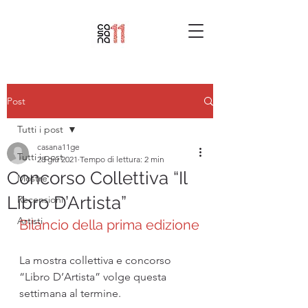
Post
Tutti i post
casana11ge
Tutti i post
28 giu 2021
Tempo di lettura: 2 min
Concorso Collettiva “Il
Mostre
Libro D’Artista”
Recensioni
Artisti
Bilancio della prima edizione
La mostra collettiva e concorso 
“Libro D’Artista” volge questa 
settimana al termine. 